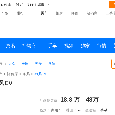
石家庄
保定
399个城市>>
车型
排行
买车
报价
降价
经销商
二手
资讯
经销商
二手车
视频
独家
行情
索 ：
大众
丰田
奔驰
奥迪
市
>
降价库
>
东风
>
御风EV
风EV
18.8
万 -
48
万
厂商指导价 :
级别：
商用车
排量：
--
变速箱：
手动