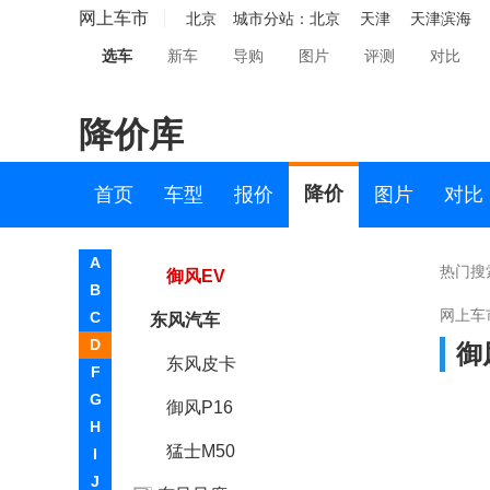
帕拉索
网上车市
北京
城市分站：
北京
天津
天津滨海
选车
新车
导购
图片
评测
对比
锐骐7
锐骐6 pro
降价库
郑州日产Z9
东风御风
降价
首页
车型
报价
图片
对比
御风
A
热门搜
御风EV
B
网上车
C
东风汽车
D
御
东风皮卡
F
G
御风P16
H
猛士M50
I
J