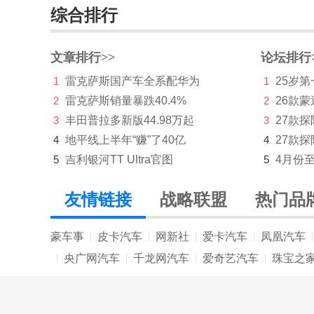
综合排行
212
F
文章排行>>
论坛排行
1
雷克萨斯国产车全系配华为
1
25岁
法拉利
2
雷克萨斯销量暴跌40.4%
2
26款蒙
方程豹
3
丰田普拉多新版44.98万起
3
27款
飞凡汽车
4
地平线上半年“赚”了40亿
4
27款探
5
吉利银河TT Ultra官图
5
4月份
丰田
FREELANDER神行者
友情链接
战略联盟
热门品
福特
豪车事
皮卡汽车
网新社
爱卡汽车
凤凰汽车
|
|
|
|
|
福田
央广网汽车
千龙网汽车
爱奇艺汽车
珠宝之
|
|
|
|
G
广汽传祺