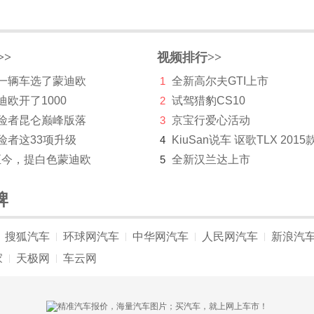
>>
视频排行>>
第一辆车选了蒙迪欧
1
全新高尔夫GTI上市
迪欧开了1000
2
试驾猎豹CS10
探险者昆仑巅峰版落
3
京宝行爱心活动
险者这33项升级
4
KiuSan说车 讴歌TLX 2015
至今，提白色蒙迪欧
5
全新汉兰达上市
牌
搜狐汽车
环球网汽车
中华网汽车
人民网汽车
新浪汽
|
|
|
|
家
天极网
车云网
|
|