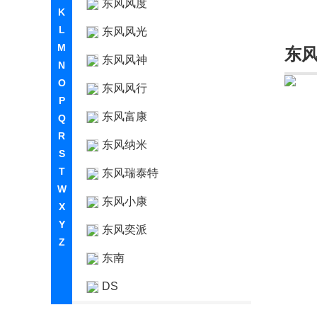
东风风度
K
L
东风风光
M
东
东风风神
N
O
东风风行
P
东风富康
Q
R
东风纳米
S
T
东风瑞泰特
W
东风小康
X
Y
东风奕派
Z
东南
DS
E