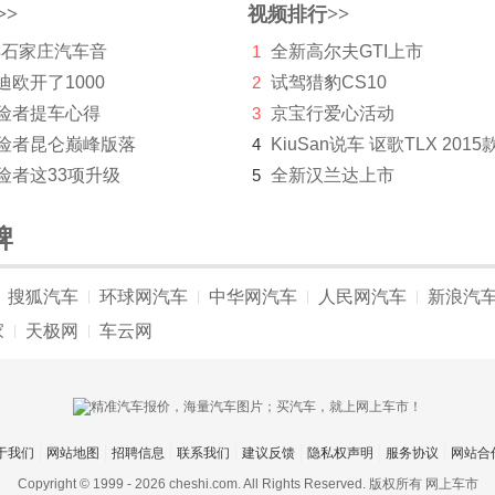
>>
视频排行>>
 年石家庄汽车音
1
全新高尔夫GTI上市
迪欧开了1000
2
试驾猎豹CS10
探险者提车心得
3
京宝行爱心活动
探险者昆仑巅峰版落
4
KiuSan说车 讴歌TLX 2015
险者这33项升级
5
全新汉兰达上市
牌
搜狐汽车
环球网汽车
中华网汽车
人民网汽车
新浪汽
|
|
|
|
家
天极网
车云网
|
|
于我们
网站地图
招聘信息
联系我们
建议反馈
隐私权声明
服务协议
网站合
Copyright © 1999 -
2026 cheshi.com. All Rights Reserved. 版权所有 网上车市