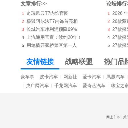
文章排行>>
论坛排行
1
奇瑞风云T7内饰官图
1
2026
2
极狐阿尔法T7内饰首亮相
2
26款蒙
3
长城汽车净利润预降69%
3
27款
4
上汽通用官宣：续约20年！
4
27款
5
用笔撬开家轿禁区第一人
5
27款探
友情链接
战略联盟
热门品
豪车事
皮卡汽车
网新社
爱卡汽车
凤凰汽车
|
|
|
|
|
央广网汽车
千龙网汽车
爱奇艺汽车
珠宝之
|
|
|
|
网上车市
关