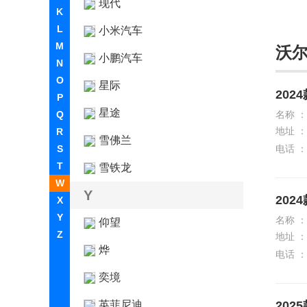
现代
K
L
小米汽车
M
沃
小鹏汽车
N
O
星际
2024
P
星途
Q
名称 ：
地址 ：
R
雪佛兰
S
电话 ：
T
雪铁龙
W
Y
2024
X
Y
名称 ：
仰望
Z
地址 ：
烨
电话 ：
奕境
英菲尼迪
2025