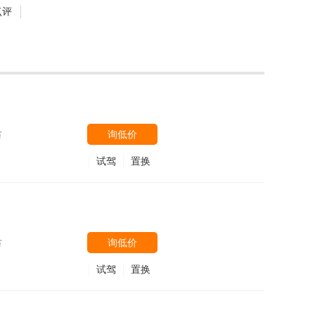
点评
询低价
万
试驾
置换
询低价
万
试驾
置换