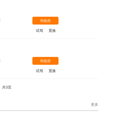
询低价
万
试驾
置换
询低价
万
试驾
置换
共3页
更多