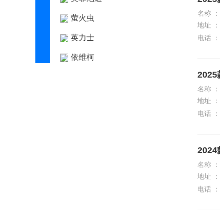
名称 ：
萤火虫
地址 ：
英力士
电话 ：
依维柯
2025
远程汽车
名称 ：
远航汽车
地址 ：
电话 ：
云度新能源
Z
2024
知豆
名称 ：
智己汽车
地址 ：
电话 ：
中国重汽
中国重汽VGV