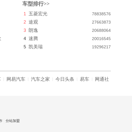
车型排行>>
1
五菱宏光
78838576
2
途观
27663873
3
朗逸
20688064
款
4
速腾
20016545
5
凯美瑞
19296217
车
网易汽车
汽车之家
今日头条
易车
网通社
|
|
|
|
|
作
分站加盟