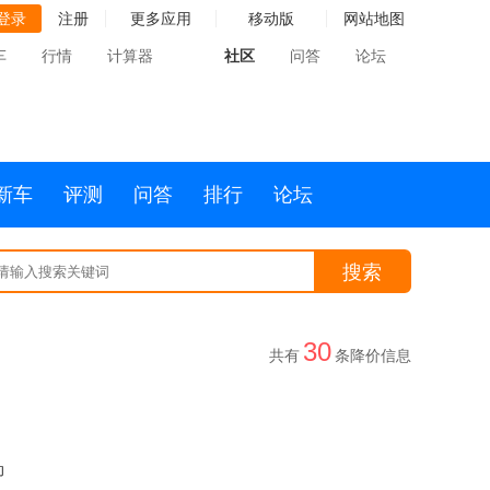
登录
注册
更多应用
移动版
网站地图
车
行情
计算器
社区
问答
论坛
新车
评测
问答
排行
论坛
搜索
30
共有
条降价信息
动