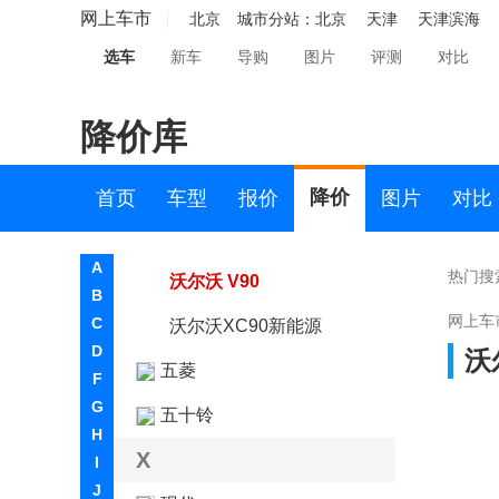
沃尔沃XC70插电式混动
网上车市
北京
城市分站：
北京
天津
天津滨海
选车
新车
导购
图片
评测
对比
沃尔沃EX90
沃尔沃ES90
降价库
沃尔沃(进口)
沃尔沃XC90
降价
首页
车型
报价
图片
对比
沃尔沃V60
A
热门搜
沃尔沃 V90
B
网上车
C
沃尔沃XC90新能源
D
沃
五菱
F
G
五十铃
H
X
I
J