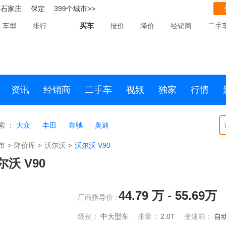
石家庄
保定
399个城市>>
车型
排行
买车
报价
降价
经销商
二手
资讯
经销商
二手车
视频
独家
行情
索 ：
大众
丰田
奔驰
奥迪
市
>
降价库
>
沃尔沃
>
沃尔沃 V90
尔沃 V90
44.79
万 -
55.69
万
厂商指导价 :
级别：
中大型车
排量：
2.0T
变速箱：
自