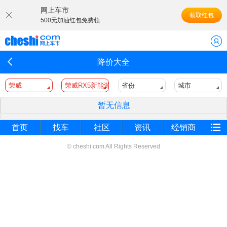
网上车市
领取红包
500元加油红包免费领
降价大全
荣威
荣威RX5新能源
省份
城市
暂无信息
首页
找车
社区
资讯
经销商
© cheshi.com All Rights Reserved