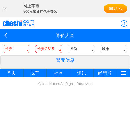
网上车市
领取红包
500元加油红包免费领
降价大全
长安
长安CS15
省份
城市
暂无信息
首页
找车
社区
资讯
经销商
© cheshi.com All Rights Reserved