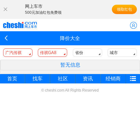
网上车市
领取红包
500元加油红包免费领
降价大全
广汽传祺
传祺GA8
省份
城市
暂无信息
首页
找车
社区
资讯
经销商
© cheshi.com All Rights Reserved