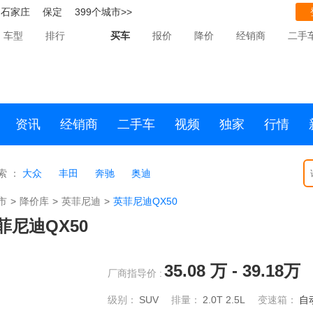
石家庄
保定
399个城市>>
车型
排行
买车
报价
降价
经销商
二手
资讯
经销商
二手车
视频
独家
行情
索 ：
大众
丰田
奔驰
奥迪
市
>
降价库
>
英菲尼迪
>
英菲尼迪QX50
菲尼迪QX50
35.08
万 -
39.18
万
厂商指导价 :
级别：
SUV
排量：
2.0T
2.5L
变速箱：
自