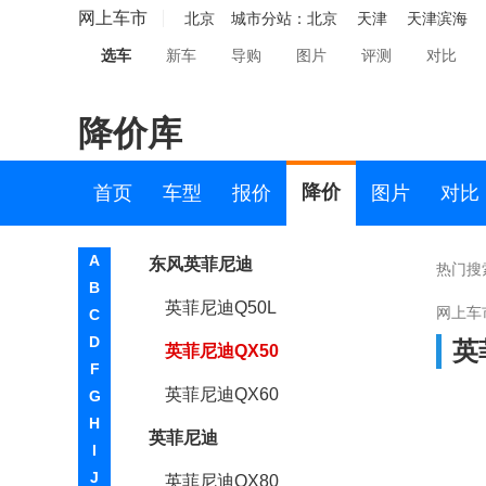
雪铁龙
网上车市
北京
城市分站：
北京
天津
天津滨海
Y
选车
新车
导购
图片
评测
对比
仰望
降价库
烨
奕境
降价
首页
车型
报价
图片
对比
英菲尼迪
A
东风英菲尼迪
热门搜
B
英菲尼迪Q50L
网上车
C
D
英
英菲尼迪QX50
F
英菲尼迪QX60
G
H
英菲尼迪
I
J
英菲尼迪QX80