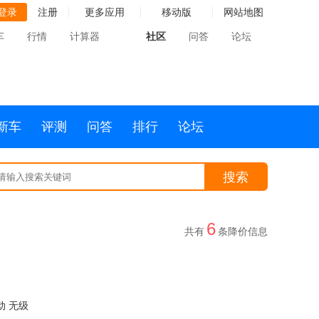
登录
注册
更多应用
移动版
网站地图
车
行情
计算器
社区
问答
论坛
新车
评测
问答
排行
论坛
搜索
6
共有
条降价信息
动 无级