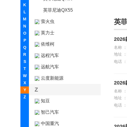
K
英菲尼迪QX55
L
M
英
萤火虫
N
英力士
O
202
P
依维柯
Q
名称 ：
地址 ：
R
远程汽车
S
电话 ：
远航汽车
T
W
云度新能源
202
X
Z
Y
名称 ：
Z
地址 ：
知豆
电话 ：
智己汽车
中国重汽
202