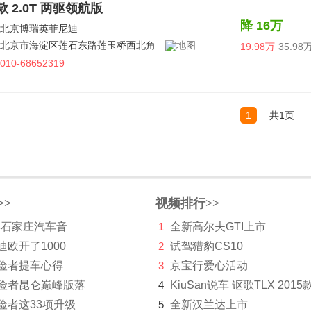
6款 2.0T 两驱领航版
降 16万
北京博瑞英菲尼迪
北京市海淀区莲石东路莲玉桥西北角
19.98万
35.98
010-68652319
1
共1页
>>
视频排行>>
 年石家庄汽车音
1
全新高尔夫GTI上市
迪欧开了1000
2
试驾猎豹CS10
探险者提车心得
3
京宝行爱心活动
探险者昆仑巅峰版落
4
KiuSan说车 讴歌TLX 2015
险者这33项升级
5
全新汉兰达上市