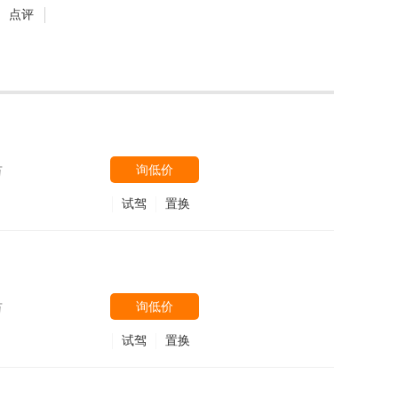
点评
询低价
万
试驾
置换
询低价
万
试驾
置换