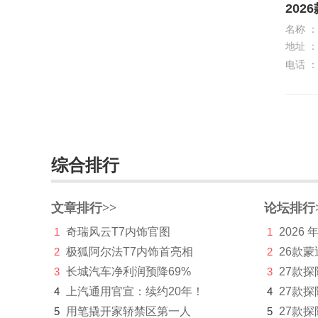
202
名称 ：
地址 ：
电话 ：
综合排行
文章排行>>
论坛排行
1
奇瑞风云T7内饰官图
1
2026
2
极狐阿尔法T7内饰首亮相
2
26款蒙
3
长城汽车净利润预降69%
3
27款
4
上汽通用官宣：续约20年！
4
27款
5
用笔撬开家轿禁区第一人
5
27款探