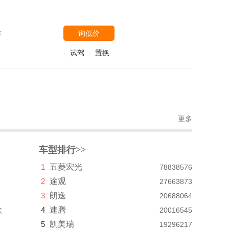
询低价
万
试驾
置换
更多
车型排行>>
1
五菱宏光
78838576
2
途观
27663873
3
朗逸
20688064
款
4
速腾
20016545
5
凯美瑞
19296217