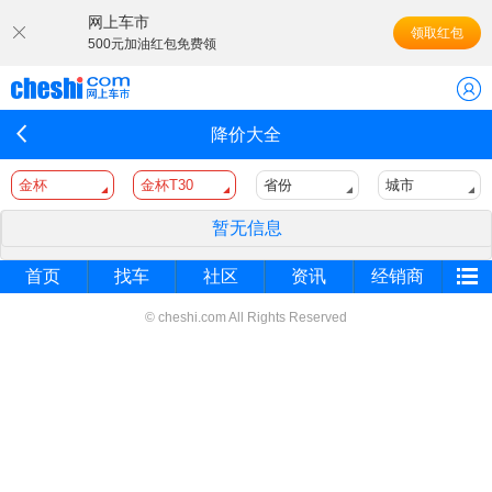
网上车市
领取红包
500元加油红包免费领
降价大全
金杯
金杯T30
省份
城市
暂无信息
首页
找车
社区
资讯
经销商
© cheshi.com All Rights Reserved