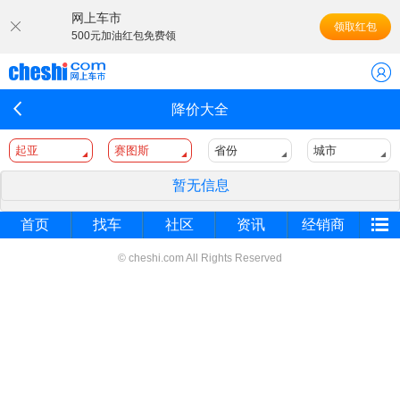
网上车市
领取红包
500元加油红包免费领
降价大全
起亚
赛图斯
省份
城市
暂无信息
首页
找车
社区
资讯
经销商
© cheshi.com All Rights Reserved