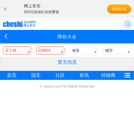
网上车市
领取红包
500元加油红包免费领
降价大全
五十铃
D-MAX
省份
城市
暂无信息
首页
找车
社区
资讯
经销商
© cheshi.com All Rights Reserved