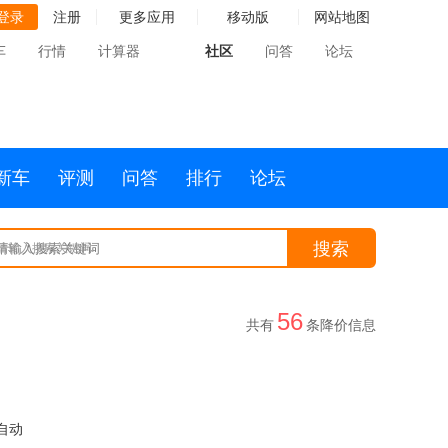
登录
注册
更多应用
移动版
网站地图
车
行情
计算器
社区
问答
论坛
新车
评测
问答
排行
论坛
搜索
请输入搜索关键词
56
共有
条降价信息
自动