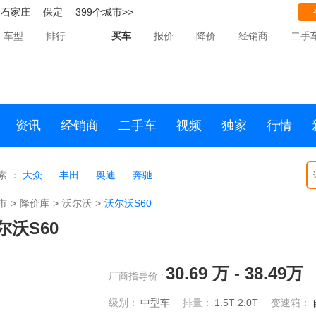
石家庄
保定
399个城市>>
车型
排行
买车
报价
降价
经销商
二手
资讯
经销商
二手车
视频
独家
行情
索 ：
大众
丰田
奥迪
奔驰
市
>
降价库
>
沃尔沃
>
沃尔沃S60
尔沃S60
30.69
万 -
38.49
万
厂商指导价 :
级别：
中型车
排量：
1.5T
2.0T
变速箱：