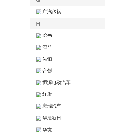
G
广汽传祺
H
哈弗
海马
昊铂
合创
恒源电动汽车
红旗
宏瑞汽车
华晨新日
华境