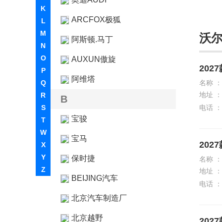
K
ARCFOX极狐
L
M
沃
阿斯顿.马丁
N
O
AUXUN傲旋
202
P
阿维塔
Q
名称 ：
地址 ：
R
B
S
电话 ：
宝骏
T
W
宝马
202
X
Y
保时捷
名称 ：
Z
地址 ：
BEIJING汽车
电话 ：
北京汽车制造厂
北京越野
202