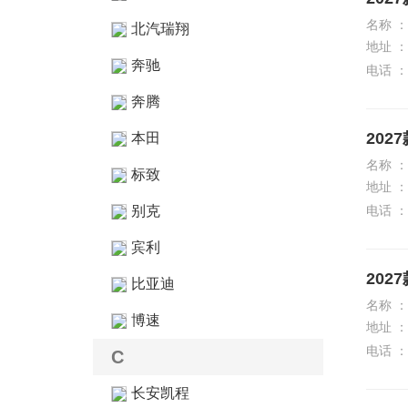
名称 ：
北汽瑞翔
地址 ：
奔驰
电话 ：
奔腾
202
本田
名称 ：
标致
地址 ：
别克
电话 ：
宾利
202
比亚迪
名称 ：
博速
地址 ：
电话 ：
C
长安凯程