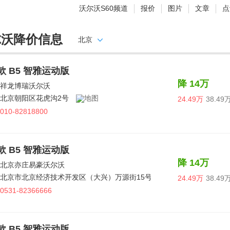
沃尔沃S60频道
报价
图片
文章
点
尔沃降价信息
北京
7款 B5 智雅运动版
降 14万
祥龙博瑞沃尔沃
北京朝阳区花虎沟2号
24.49万
38.49
010-82818800
7款 B5 智雅运动版
降 14万
北京亦庄易豪沃尔沃
北京市北京经济技术开发区（大兴）万源街15号
24.49万
38.49
0531-82366666
7款 B5 智雅运动版