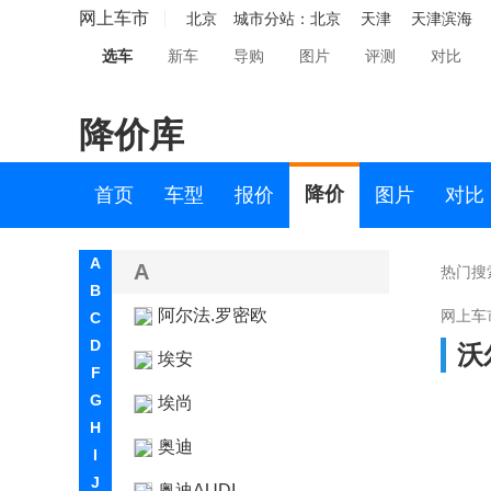
网上车市
北京
城市分站：
北京
天津
天津滨海
选车
新车
导购
图片
评测
对比
降价库
降价
首页
车型
报价
图片
对比
A
A
热门搜
B
阿尔法.罗密欧
网上车
C
D
沃
埃安
F
G
埃尚
H
奥迪
I
J
奥迪AUDI