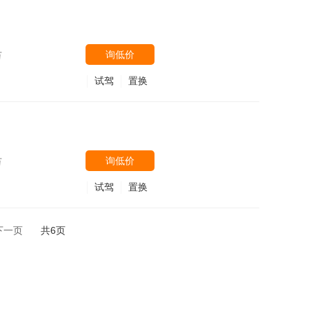
询低价
万
试驾
置换
询低价
万
试驾
置换
下一页
共6页