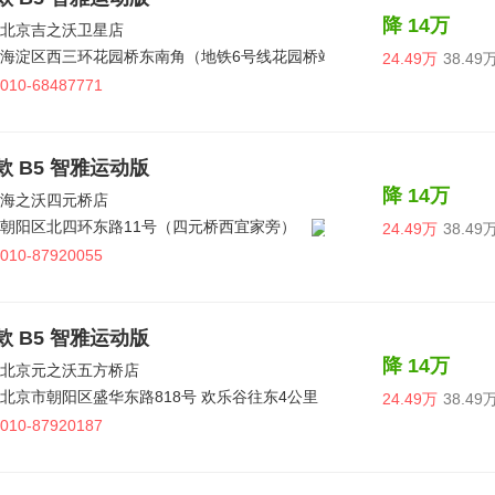
降 14万
北京吉之沃卫星店
海淀区西三环花园桥东南角（地铁6号线花园桥站C出口）
24.49万
38.49
010-68487771
7款 B5 智雅运动版
降 14万
海之沃四元桥店
朝阳区北四环东路11号（四元桥西宜家旁）
24.49万
38.49
010-87920055
7款 B5 智雅运动版
降 14万
北京元之沃五方桥店
北京市朝阳区盛华东路818号 欢乐谷往东4公里
24.49万
38.49
010-87920187