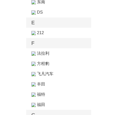
东南
DS
E
212
F
法拉利
方程豹
飞凡汽车
丰田
福特
福田