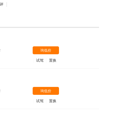
评
询低价
万
试驾
置换
询低价
万
试驾
置换