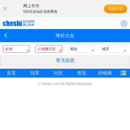
网上车市
领取红包
500元加油红包免费领
降价大全
金杯
小海狮X30
省份
城市
暂无信息
首页
找车
社区
资讯
经销商
© cheshi.com All Rights Reserved