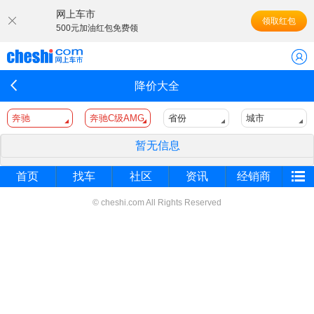
网上车市
领取红包
500元加油红包免费领
降价大全
奔驰
奔驰C级AMG
省份
城市
暂无信息
首页
找车
社区
资讯
经销商
© cheshi.com All Rights Reserved