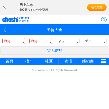
网上车市
领取红包
500元加油红包免费领
降价大全
腾势
腾势
省份
城市
暂无信息
首页
找车
社区
资讯
经销商
© cheshi.com All Rights Reserved