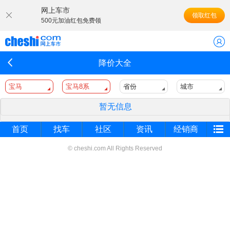
网上车市
领取红包
500元加油红包免费领
降价大全
宝马
宝马8系
省份
城市
暂无信息
首页
找车
社区
资讯
经销商
© cheshi.com All Rights Reserved