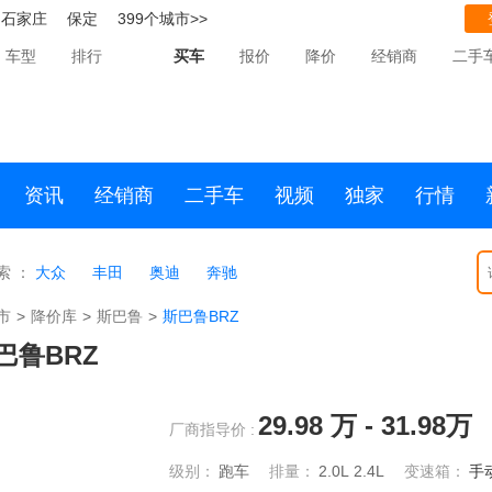
石家庄
保定
399个城市>>
车型
排行
买车
报价
降价
经销商
二手
资讯
经销商
二手车
视频
独家
行情
索 ：
大众
丰田
奥迪
奔驰
市
>
降价库
>
斯巴鲁
>
斯巴鲁BRZ
巴鲁BRZ
29.98
万 -
31.98
万
厂商指导价 :
级别：
跑车
排量：
2.0L
2.4L
变速箱：
手