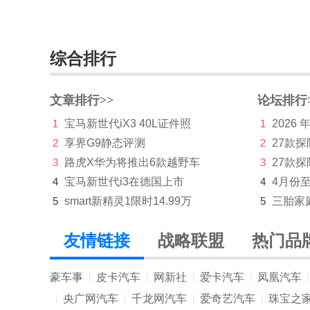
仰望
烨
综合排行
奕境
文章排行>>
论坛排行
英菲尼迪
1
宝马新世代iX3 40L证件照
1
2026
萤火虫
2
享界G9静态评测
2
27款
英力士
3
路虎X华为将推出6款越野车
3
27款探
4
宝马新世代i3在德国上市
4
4月份
依维柯
5
smart新精灵1限时14.99万
5
三胎家
远程汽车
友情链接
战略联盟
热门品
远航汽车
云度新能源
豪车事
皮卡汽车
网新社
爱卡汽车
凤凰汽车
|
|
|
|
|
Z
央广网汽车
千龙网汽车
爱奇艺汽车
珠宝之
|
|
|
|