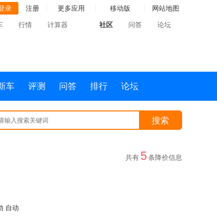
登录
注册
更多应用
移动版
网站地图
车
行情
计算器
社区
问答
论坛
新车
评测
问答
排行
论坛
搜索
5
共有
条降价信息
动 自动