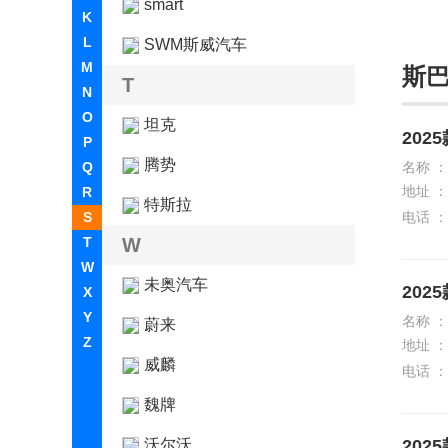
smart
K
L
SWM斯威汽车
M
斯
T
N
O
坦克
2025
P
腾势
Q
名称 ：
地址 ：
R
特斯拉
S
电话 ：
T
W
W
未奥汽车
2025
X
Y
名称 ：
蔚来
Z
地址 ：
威麟
电话 ：
魏牌
沃尔沃
2025