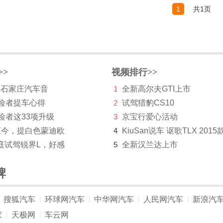
1
共1页
>>
视频排行>>
 年石家庄汽车音
1
全新高尔夫GTI上市
探险者提车心得
2
试驾猎豹CS10
险者这33项升级
3
京宝行爱心活动
至今，提白色蒙迪欧
4
KiuSan说车 讴歌TLX 2015
庭试驾锐界L，好感
5
全新汉兰达上市
牌
搜狐汽车
环球网汽车
中华网汽车
人民网汽车
新浪汽
|
|
|
|
家
天极网
车云网
|
|