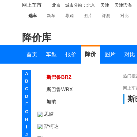
示界
网上车市
北京
城市分站：
北京
天津
天津滨海
选车
新车
导购
图片
评测
对比
双龙
斯巴鲁
降价库
斯巴鲁
森林人
降价
首页
车型
报价
图片
对比
傲虎
A
热门搜
斯巴鲁BRZ
B
网上车
C
斯巴鲁WRX
D
斯
旭豹
F
G
思皓
H
斯柯达
I
J