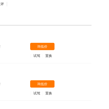
点评
询低价
万
试驾
置换
询低价
万
试驾
置换