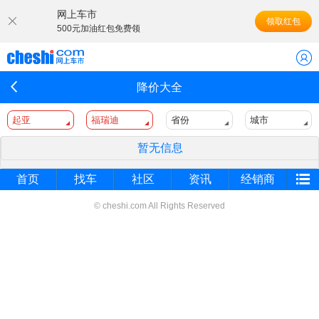
网上车市
领取红包
500元加油红包免费领
降价大全
起亚
福瑞迪
省份
城市
暂无信息
首页
找车
社区
资讯
经销商
© cheshi.com All Rights Reserved