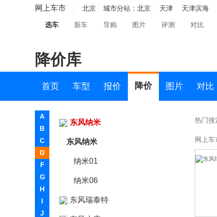
东风
网上车市
北京
城市分站：
北京
天津
天津滨海
选车
新车
导购
图片
评测
对比
东风风度
东风风光
降价库
东风风神
东风风行
降价
首页
车型
报价
图片
对比
东风富康
A
热门搜
东风纳米
B
网上车
C
东风纳米
D
纳米01
F
G
纳米06
H
东风瑞泰特
I
J