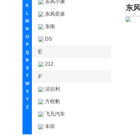
东风小康
K
东
L
东风奕派
M
东南
N
O
DS
P
E
Q
R
212
S
T
F
W
法拉利
X
Y
方程豹
Z
飞凡汽车
丰田
福特