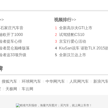
>>
视频排行>>
 年石家庄汽车音
1
全新高尔夫GTI上市
迪欧开了1000
2
试驾猎豹CS10
探险者提车心得
3
京宝行爱心活动
探险者昆仑巅峰版落
4
KiuSan说车 讴歌TLX 2015
险者这33项升级
5
全新汉兰达上市
牌
搜狐汽车
环球网汽车
中华网汽车
人民网汽车
新浪汽
|
|
|
|
家
天极网
车云网
|
|