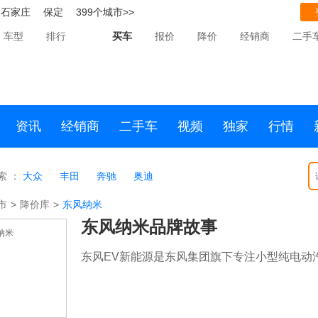
石家庄
保定
399个城市>>
车型
排行
买车
报价
降价
经销商
二手
资讯
经销商
二手车
视频
独家
行情
索 ：
大众
丰田
奔驰
奥迪
市
>
降价库
>
东风纳米
东风纳米品牌故事
东风EV新能源是东风集团旗下专注小型纯电动