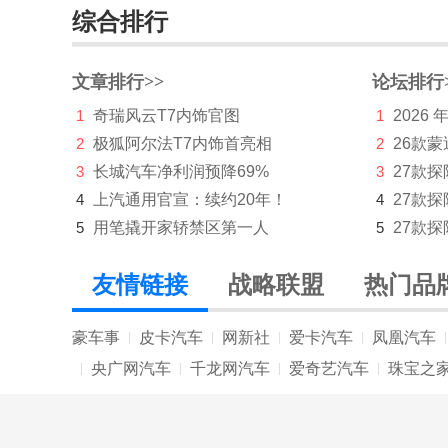
综合排行
福田
G
文章排行>>
论坛排行
1
奇瑞风云T7内饰官图
1
2026
广汽传祺
2
极狐阿尔法T7内饰首亮相
2
26款蒙
H
3
长城汽车净利润预降69%
3
27款
哈弗
4
上汽通用官宣：续约20年！
4
27款
5
用笔撬开家轿禁区第一人
5
27款探
海马
昊铂
友情链接
战略联盟
热门品
合创
豪车事
皮卡汽车
网新社
爱卡汽车
凤凰汽车
|
|
|
|
|
恒源电动汽车
央广网汽车
千龙网汽车
爱奇艺汽车
珠宝之
|
|
|
|
红旗
宏瑞汽车