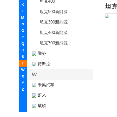
坦克400
K
坦
L
坦克500新能源
M
坦克300新能源
N
O
坦克400新能源
P
坦克700新能源
Q
R
腾势
S
T
特斯拉
W
W
X
Y
未奥汽车
Z
蔚来
威麟
魏牌