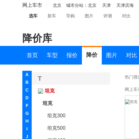
双龙
网上车市
北京
城市分站：
北京
天津
天津滨海
选车
新车
导购
图片
评测
对比
斯巴鲁
思皓
降价库
斯柯达
smart
降价
首页
车型
报价
图片
对比
SWM斯威汽车
A
热门搜
T
B
网上车
C
坦克
D
坦克
F
G
坦克300
H
坦克500
I
J