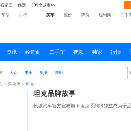
石家庄
保定
399个城市>>
车型
排行
买车
报价
降价
经销商
二手
资讯
经销商
二手车
视频
独家
行情
索 ：
大众
丰田
奥迪
奔驰
市
>
降价库
>
坦克
坦克品牌故事
长城汽车官方宣布旗下坦克系列将独立成为子