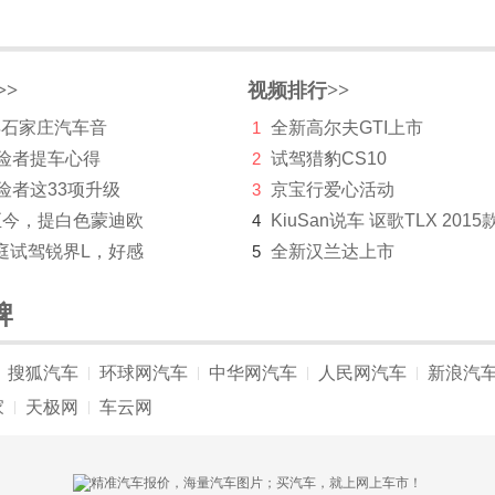
>>
视频排行>>
 年石家庄汽车音
1
全新高尔夫GTI上市
探险者提车心得
2
试驾猎豹CS10
险者这33项升级
3
京宝行爱心活动
至今，提白色蒙迪欧
4
KiuSan说车 讴歌TLX 2015
庭试驾锐界L，好感
5
全新汉兰达上市
牌
搜狐汽车
环球网汽车
中华网汽车
人民网汽车
新浪汽
|
|
|
|
家
天极网
车云网
|
|