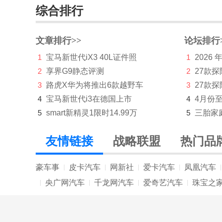
综合排行
沃尔沃
五菱
文章排行>>
论坛排行
1
宝马新世代iX3 40L证件照
1
2026
五十铃
2
享界G9静态评测
2
27款
X
3
路虎X华为将推出6款越野车
3
27款探
现代
4
宝马新世代i3在德国上市
4
4月份
5
smart新精灵1限时14.99万
5
三胎家
小米汽车
小鹏汽车
友情链接
战略联盟
热门品
星际
豪车事
皮卡汽车
网新社
爱卡汽车
凤凰汽车
|
|
|
|
|
星途
央广网汽车
千龙网汽车
爱奇艺汽车
珠宝之
|
|
|
|
雪佛兰
雪铁龙