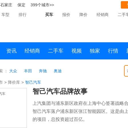
石家庄
保定
399个城市>>
车型
排行
买车
报价
降价
经销商
二手
资讯
经销商
二手车
视频
独家
行情
索 ：
大众
丰田
奔驰
奥迪
市
>
降价库
>
智己汽车
智己汽车品牌故事
上汽集团与浦东新区政府在上海中心签署战略
智己汽车落户浦东新区张江智能园区。这是由
的项目，总投资超过百亿。