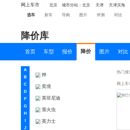
网上车市
星际
北京
城市分站：
北京
天津
天津滨海
选车
新车
导购
图片
评测
对比
星途
雪佛兰
降价库
雪铁龙
Y
降价
首页
车型
报价
图片
对比
仰望
A
热门搜
烨
B
网上车
C
奕境
D
英菲尼迪
F
G
萤火虫
H
I
英力士
J