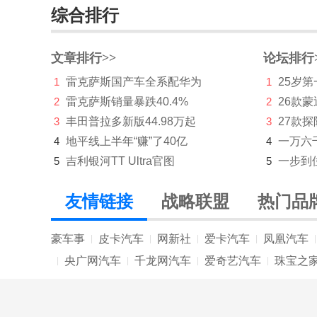
智己LS6
综合排行
智己LS9
文章排行>>
论坛排行
智己LS8
1
雷克萨斯国产车全系配华为
1
25岁
中国重汽
2
雷克萨斯销量暴跌40.4%
2
26款蒙
中国重汽VGV
3
丰田普拉多新版44.98万起
3
27款
4
地平线上半年“赚”了40亿
4
一万六
中兴
5
吉利银河TT Ultra官图
5
一步到
纵横
友情链接
战略联盟
热门品
豪车事
皮卡汽车
网新社
爱卡汽车
凤凰汽车
|
|
|
|
|
央广网汽车
千龙网汽车
爱奇艺汽车
珠宝之
|
|
|
|