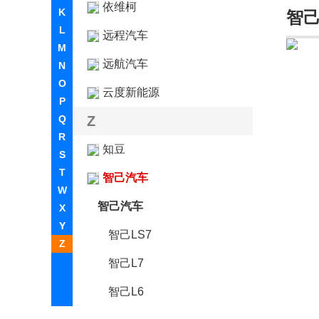
依维柯
K
智
L
远程汽车
M
远航汽车
N
O
云度新能源
P
Q
Z
R
知豆
S
T
智己汽车
W
智己汽车
X
Y
智己LS7
Z
智己L7
智己L6