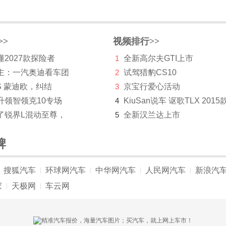
>>
视频排行>>
2027款探险者
1
全新高尔夫GTI上市
主：一汽奥迪看车团
2
试驾猎豹CS10
S 蒙迪欧，纠结
3
京宝行爱心活动
升领智领克10专场
4
KiuSan说车 讴歌TLX 2015
了锐界L混动至尊，
5
全新汉兰达上市
牌
搜狐汽车
环球网汽车
中华网汽车
人民网汽车
新浪汽
|
|
|
|
家
天极网
车云网
|
|