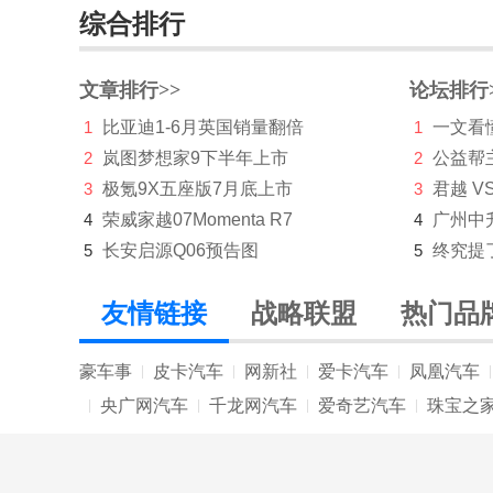
综合排行
SWM斯威汽车
T
文章排行>>
论坛排行
1
比亚迪1-6月英国销量翻倍
1
一文看懂
坦克
2
岚图梦想家9下半年上市
2
公益帮
腾势
3
极氪9X五座版7月底上市
3
君越 V
特斯拉
4
荣威家越07Momenta R7
4
广州中
5
长安启源Q06预告图
5
终究提
W
未奥汽车
友情链接
战略联盟
热门品
蔚来
豪车事
皮卡汽车
网新社
爱卡汽车
凤凰汽车
|
|
|
|
|
威麟
央广网汽车
千龙网汽车
爱奇艺汽车
珠宝之
|
|
|
|
魏牌
沃尔沃