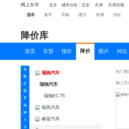
奇瑞新能源
网上车市
北京
城市分站：
北京
天津
天津滨海
选车
新车
导购
图片
评测
对比
起亚
R
降价库
RAM
日产
降价
首页
车型
报价
图片
对比
荣威
A
热门搜
瑞驰汽车
B
网上车
C
瑞驰汽车
D
瑞驰EC75
F
G
瑞风汽车
H
睿蓝汽车
I
J