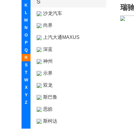
S
K
瑞
L
沙龙汽车
M
尚界
N
O
上汽大通MAXUS
P
深蓝
Q
R
神州
S
T
示界
W
双龙
X
Y
斯巴鲁
Z
思皓
斯柯达
smart