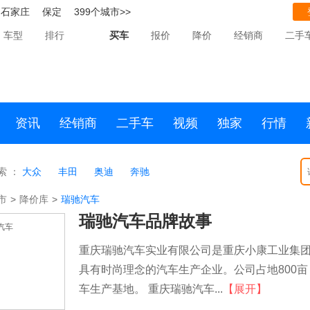
石家庄
保定
399个城市>>
车型
排行
买车
报价
降价
经销商
二手
资讯
经销商
二手车
视频
独家
行情
索 ：
大众
丰田
奥迪
奔驰
市
>
降价库
>
瑞驰汽车
瑞驰汽车品牌故事
重庆瑞驰汽车实业有限公司是重庆小康工业集
具有时尚理念的汽车生产企业。公司占地800
车生产基地。 重庆瑞驰汽车...
【展开】