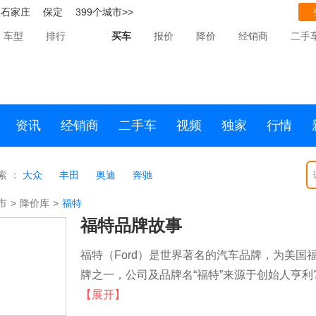
石家庄
保定
399个城市>>
车型
排行
买车
报价
降价
经销商
二手
资讯
经销商
二手车
视频
独家
行情
索 ：
大众
丰田
奥迪
奔驰
市
>
降价库
>
福特
福特品牌故事
福特（Ford）是世界著名的汽车品牌，为美国福特汽
牌之一，公司及品牌名“福特”来源于创始人亨利?福特
【展开】