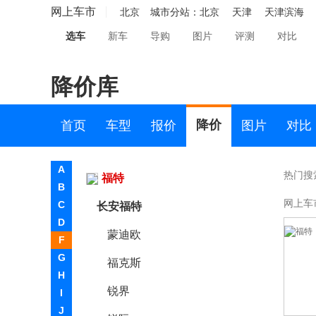
212
网上车市
北京
城市分站：
北京
天津
天津滨海
F
选车
新车
导购
图片
评测
对比
法拉利
降价库
方程豹
飞凡汽车
降价
首页
车型
报价
图片
对比
丰田
A
热门搜
福特
B
网上车
C
长安福特
D
蒙迪欧
F
G
福克斯
H
锐界
I
J