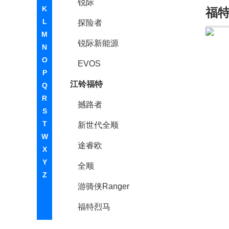
锐际
K
福
L
探险者
M
锐际新能源
N
O
EVOS
P
江铃福特
Q
R
撼路者
S
T
新世代全顺
W
途睿欧
X
Y
全顺
Z
游骑侠Ranger
福特烈马
领界