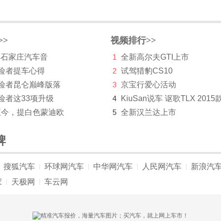
>>
视频排行>>
 年石家庄汽车音
1
全新高尔夫GTI上市
探险者提车心得
2
试驾猎豹CS10
探险者昆仑巅峰版落
3
京宝行爱心活动
险者这33项升级
4
KiuSan说车 讴歌TLX 2015
至今，提白色蒙迪欧
5
全新汉兰达上市
牌
搜狐汽车
环球网汽车
中华网汽车
人民网汽车
新浪汽
|
|
|
|
家
天极网
车云网
|
|