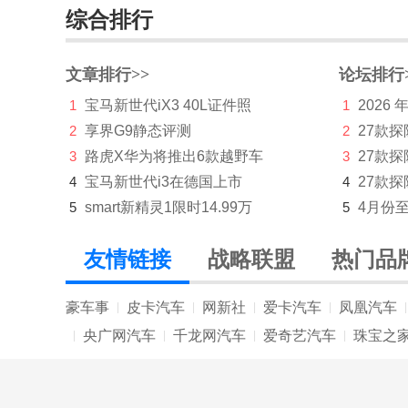
综合排行
领界EV
领裕
文章排行>>
论坛排行
1
宝马新世代iX3 40L证件照
1
2026
领睿
2
享界G9静态评测
2
27款
福特电动车
3
路虎X华为将推出6款越野车
3
27款
福特电马
4
宝马新世代i3在德国上市
4
27款探
5
smart新精灵1限时14.99万
5
4月份
福特(进口)
Mustang
友情链接
战略联盟
热门品
福特F-150猛禽
豪车事
皮卡汽车
网新社
爱卡汽车
凤凰汽车
|
|
|
|
|
福田
央广网汽车
千龙网汽车
爱奇艺汽车
珠宝之
|
|
|
|
G
广汽传祺