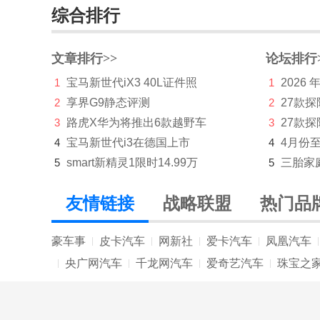
综合排行
北汽瑞翔
奔驰
文章排行>>
论坛排行
奔腾
1
宝马新世代iX3 40L证件照
1
2026
2
享界G9静态评测
2
27款
本田
3
路虎X华为将推出6款越野车
3
27款探
标致
4
宝马新世代i3在德国上市
4
4月份
5
smart新精灵1限时14.99万
5
三胎家
别克
宾利
友情链接
战略联盟
热门品
比亚迪
豪车事
皮卡汽车
网新社
爱卡汽车
凤凰汽车
|
|
|
|
|
博速
央广网汽车
千龙网汽车
爱奇艺汽车
珠宝之
|
|
|
|
C
长安凯程