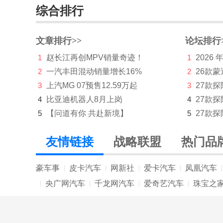
综合排行
大众
东风
文章排行>>
论坛排行
1
赵长江再创MPV销量奇迹！
1
2026
东风风度
2
一汽丰田混动销量增长16%
2
26款蒙
东风风光
3
上汽MG 07预售12.59万起
3
27款
东风风神
4
比亚迪机器人8月上岗
4
27款
5
【问道有你 共赴新境】
5
27款探
东风风行
东风富康
友情链接
战略联盟
热门品
东风纳米
豪车事
皮卡汽车
网新社
爱卡汽车
凤凰汽车
|
|
|
|
|
东风瑞泰特
央广网汽车
千龙网汽车
爱奇艺汽车
珠宝之
|
|
|
|
东风小康
东风奕派