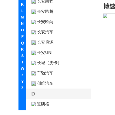
长安凯程
K
博
L
长安跨越
M
长安欧尚
N
O
长安汽车
P
长安启源
Q
R
长安UNI
S
T
长城（皮卡）
W
车驰汽车
X
Y
创维汽车
Z
D
道朗格
大运