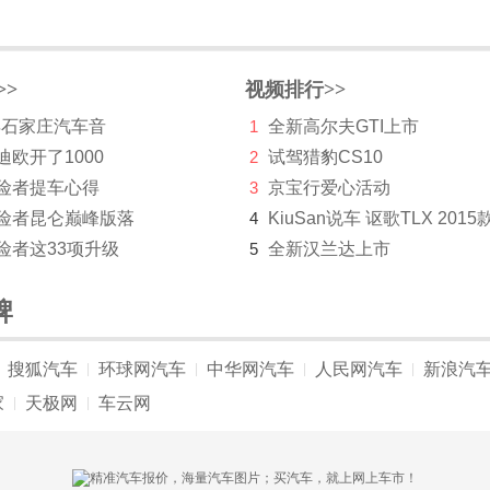
>>
视频排行>>
 年石家庄汽车音
1
全新高尔夫GTI上市
迪欧开了1000
2
试驾猎豹CS10
探险者提车心得
3
京宝行爱心活动
探险者昆仑巅峰版落
4
KiuSan说车 讴歌TLX 2015
险者这33项升级
5
全新汉兰达上市
牌
搜狐汽车
环球网汽车
中华网汽车
人民网汽车
新浪汽
|
|
|
|
家
天极网
车云网
|
|