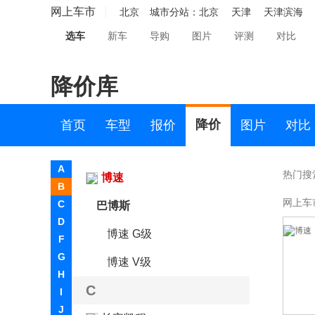
奔腾
网上车市
北京
城市分站：
北京
天津
天津滨海
选车
新车
导购
图片
评测
对比
本田
标致
降价库
别克
宾利
降价
首页
车型
报价
图片
对比
比亚迪
A
热门搜
博速
B
网上车
C
巴博斯
D
博速 G级
F
G
博速 V级
H
C
I
J