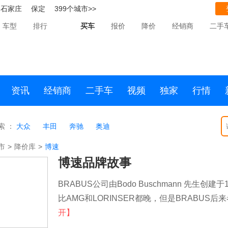
石家庄
保定
399个城市>>
车型
排行
买车
报价
降价
经销商
二手
资讯
经销商
二手车
视频
独家
行情
索 ：
大众
丰田
奔驰
奥迪
市
>
降价库
>
博速
博速品牌故事
BRABUS公司由Bodo Buschmann 先
比AMG和LORINSER都晚，但是BRABUS后来
开】