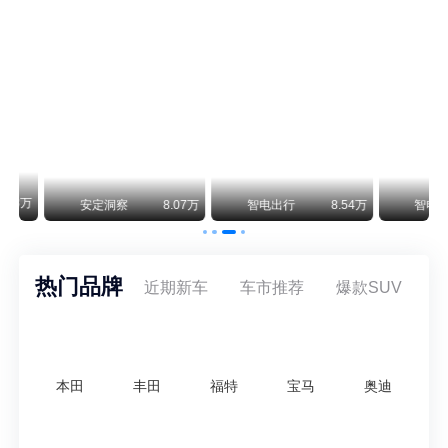
保时捷CEO证实：纯电718将复活！因为奥迪需要
保时捷新任CEO迈克尔·莱特斯最近接受德国《法兰克福汇报》采访，直接给纯电718项目吃了颗定心丸。之前外界传得沸沸扬扬，说这个项目可能推迟甚至取消，现在CEO亲自出面澄清：“关于电动718，我们已经得出结论，将会打造这款车型，因为这是经济上的最佳解决方案，也会是一款非常出色的汽车。”
阿维塔07L限时权益价21.99万起，张凌赫成首位车主
阿维塔07L今晚在杭州正式上市，全球品牌代言人张凌赫现场提车，成为这台车的第一位主人。三个版本：Elite纯电版22.99万，Max+后驱纯电版24.99万，Ultra三电机四驱版27.99万。
万
安定洞察
8.07万
智电出行
8.54万
智电出行
热门品牌
近期新车
车市推荐
爆款SUV
本田
丰田
福特
宝马
奥迪