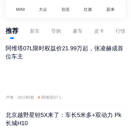
MINI
大众
别克
红旗
蔚来
推荐
新车
导购
豪车
皮卡
行情
阿维塔07L限时权益价21.99万起，张凌赫成首
位车主
卢奇
20小时前
#
阿维塔07 L
北京越野星钽5X来了：车长5米多+双动力 Pk
长城H10