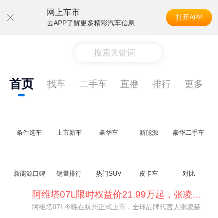
网上车市
打开APP
去APP了解更多精彩汽车信息
搜索关键词
首页
找车
二手车
直播
排行
更多
条件选车
上市新车
豪华车
新能源
豪华二手车
新能源口碑
销量排行
热门SUV
皮卡车
对比
阿维塔07L限时权益价21.99万起，张凌赫成首位车主
阿维塔07L今晚在杭州正式上市，全球品牌代言人张凌赫现场提车，成为这台车的第一位主人。三个版本：Elite纯电版22.99万，Max+后驱纯电版24.99万，Ultra三电机四驱版27.99万。