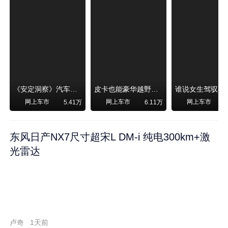
《安定洞察》汽车烧不烧油，和石油安全无关！
皮卡也能豪华越野！纵横F700上市，限时卖29.99万起
网上车市
网上车市
网上车市
5.41万
6.11万
东风日产NX7尺寸超宋L DM-i 纯电300km+激
光雷达
卢奇
1天前