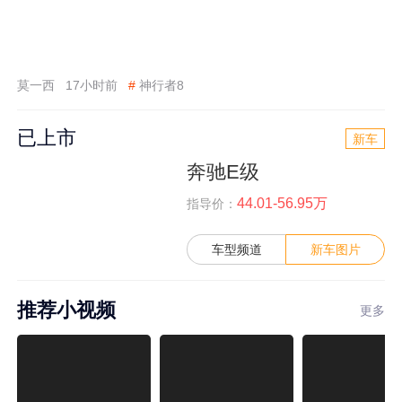
莫一西
17小时前
#
神行者8
已上市
新车
奔驰E级
44.01-56.95万
指导价：
车型频道
新车图片
推荐小视频
更多