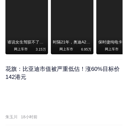
谁说女生驾驭不了大SUV？看我开问界M6驰骋坝上草原！
时隔21年，奥迪A2强势归来！
网上车市
网上车市
网上车市
3.15万
6.95万
1
花旗：比亚迪市值被严重低估！涨60%目标价
142港元
朱玉川
18小时前