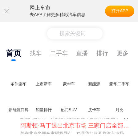
网上车市
打开APP
去APP了解更多精彩汽车信息
搜索关键词
首页
找车
二手车
直播
排行
更多
条件选车
上市新车
豪华车
新能源
豪华二手车
不要伤了余承东的心！不内卷价格的华为，弥足珍贵！
新能源口碑
销量排行
热门SUV
皮卡车
对比
纵观鸿蒙智行一路走来的发展路径，很难得地走出了一条和当下车市截然不同的道路：不靠降价走量、不参与低端价格厮杀，始终以技术迭代、架构创新、智能化体验升级、整车品质突破作为核心驱动力，稳步实现产品价值向上、品牌价格带稳步攀升。
阿斯顿·马丁退出北京市场 三家门店全部关闭
曾在北京坐拥多家授权网点、稳居华北超豪华汽车市场重要一席的阿斯顿·马丁，如今彻底走完了在北京新车零售的全部征程。
不要伤了余承东的心！不内卷价格的华为，弥足珍贵！