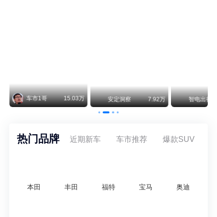
纵观鸿蒙智行一路走来的发展路径，很难得地走出了一条和当下车市截然不同的道路：不靠降价走量、不参与低端价格厮杀，始终以技术迭代、架构创新、智能化体验升级、整车品质突破作为核心驱动力，稳步实现产品价值向上、品牌价格带稳步攀升。
车市1哥
15.03万
安定洞察
7.92万
智电出行
8
热门品牌
近期新车
车市推荐
爆款SUV
本田
丰田
福特
宝马
奥迪