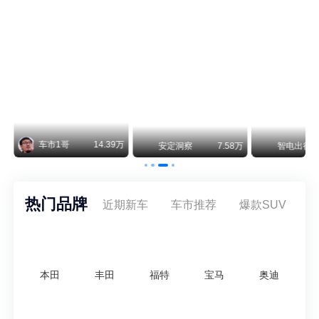
阿斯顿·马丁退出北京市场 三家门店全部关闭
曾在北京坐拥多家授权网点、稳居华北超豪华汽车市场重要一席的阿斯顿·马丁，如今彻底走完了在北京新车零售的全部征程。
不要伤了余承东的心！不内卷价格的华为，弥足珍贵！
纵观鸿蒙智行一路走来的发展路径，很难得地走出了一条和当下车市截然不同的道路：不靠降价走量、不参与低端价格厮杀，始终以技术迭代、架构创新、智能化体验升级、整车品质突破作为核心驱动力，稳步实现产品价值向上、品牌价格带稳步攀升。
万
智电出行
8.54万
智电出行
8.18万
智电出行
热门品牌
近期新车
车市推荐
爆款SUV
本田
丰田
福特
宝马
奥迪