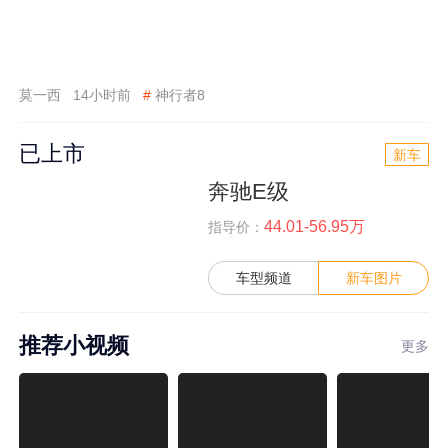
莫一西
14小时前
#
神行者8
已上市
新车
奔驰E级
44.01-56.95万
指导价：
车型频道
新车图片
推荐小视频
更多