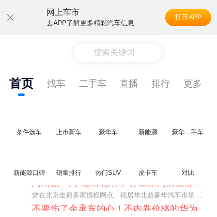
网上车市
打开APP
去APP了解更多精彩汽车信息
搜索关键词
首页
找车
二手车
直播
排行
更多
条件选车
上市新车
豪华车
新能源
豪华二手车
新能源口碑
销量排行
热门SUV
皮卡车
对比
不要伤了余承东的心！不内卷价格的华为，弥足珍贵！
纵观鸿蒙智行一路走来的发展路径，很难得地走出了一条和当下车市截然不同的道路：不靠降价走量、不参与低端价格厮杀，始终以技术迭代、架构创新、智能化体验升级、整车品质突破作为核心驱动力，稳步实现产品价值向上、品牌价格带稳步攀升。