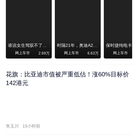
谁说女生驾驭不了大SUV？看我开问界M6驰骋坝上草原！
时隔21年，奥迪A2强势归来！
网上车市
网上车市
网上车市
2.69万
6.63万
1
花旗：比亚迪市值被严重低估！涨60%目标价
142港元
朱玉川
15小时前