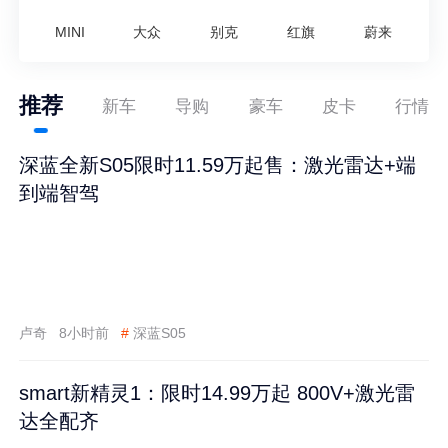
MINI
大众
别克
红旗
蔚来
推荐
新车
导购
豪车
皮卡
行情
深蓝全新S05限时11.59万起售：激光雷达+端
到端智驾
卢奇
8小时前
#
深蓝S05
smart新精灵1：限时14.99万起 800V+激光雷
达全配齐