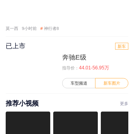
莫一西
9小时前
#
神行者8
已上市
新车
奔驰E级
44.01-56.95万
指导价：
车型频道
新车图片
推荐小视频
更多