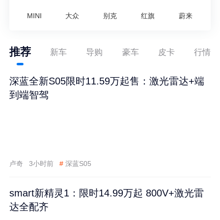
MINI
大众
别克
红旗
蔚来
推荐
新车
导购
豪车
皮卡
行情
深蓝全新S05限时11.59万起售：激光雷达+端
到端智驾
卢奇
3小时前
#
深蓝S05
smart新精灵1：限时14.99万起 800V+激光雷
达全配齐