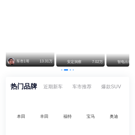
阿斯顿·马丁退出北京市场 三家门店全部关闭
曾在北京坐拥多家授权网点、稳居华北超豪华汽车市场重要一席的阿斯顿·马丁，如今彻底走完了在北京新车零售的全部征程。
不要伤了余承东的心！不内卷价格的华为，弥足珍贵！
纵观鸿蒙智行一路走来的发展路径，很难得地走出了一条和当下车市截然不同的道路：不靠降价走量、不参与低端价格厮杀，始终以技术迭代、架构创新、智能化体验升级、整车品质突破作为核心驱动力，稳步实现产品价值向上、品牌价格带稳步攀升。
.02万
智电出行
8.54万
智电出行
8.18万
智电出
热门品牌
近期新车
车市推荐
爆款SUV
本田
丰田
福特
宝马
奥迪