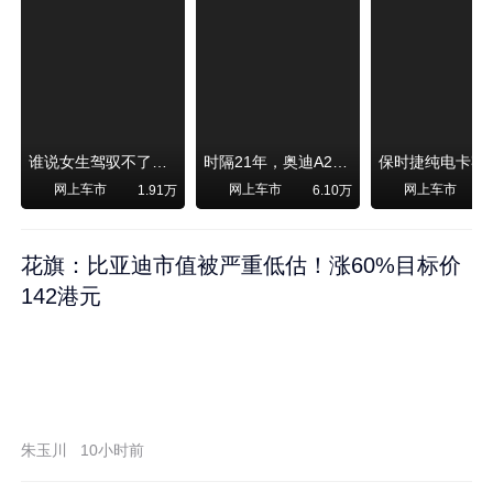
谁说女生驾驭不了大SUV？看我开问界M6驰骋坝上草原！
时隔21年，奥迪A2强势归来！
网上车市
网上车市
网上车市
1.91万
6.10万
1
花旗：比亚迪市值被严重低估！涨60%目标价
142港元
朱玉川
10小时前