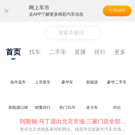
网上车市
打开APP
去APP了解更多精彩汽车信息
搜索关键词
首页
找车
二手车
直播
排行
更多
条件选车
上市新车
豪华车
新能源
豪华二手车
新能源口碑
销量排行
热门SUV
皮卡车
对比
不要伤了余承东的心！不内卷价格的华为，弥足珍贵！
纵观鸿蒙智行一路走来的发展路径，很难得地走出了一条和当下车市截然不同的道路：不靠降价走量、不参与低端价格厮杀，始终以技术迭代、架构创新、智能化体验升级、整车品质突破作为核心驱动力，稳步实现产品价值向上、品牌价格带稳步攀升。