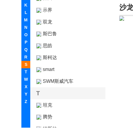
K
沙
示界
L
M
双龙
N
斯巴鲁
O
P
思皓
Q
R
斯柯达
S
smart
T
W
SWM斯威汽车
X
T
Y
Z
坦克
腾势
特斯拉