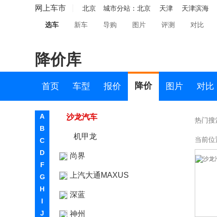
荣威
网上车市
北京
城市分站：
北京
天津
天津滨海
瑞驰汽车
选车
新车
导购
图片
评测
对比
瑞风汽车
降价库
睿蓝汽车
S
降价
首页
车型
报价
图片
对比
沙龙汽车
A
沙龙汽车
热门搜
B
机甲龙
当前位
C
D
尚界
F
上汽大通MAXUS
G
H
深蓝
I
J
神州