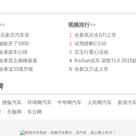
>>
视频排行>>
 年石家庄汽车音
1
全新高尔夫GTI上市
迪欧开了1000
2
试驾猎豹CS10
探险者提车心得
3
京宝行爱心活动
探险者昆仑巅峰版落
4
KiuSan说车 讴歌TLX 2015
险者这33项升级
5
全新汉兰达上市
牌
搜狐汽车
环球网汽车
中华网汽车
人民网汽车
新浪汽
|
|
|
|
家
天极网
车云网
|
|