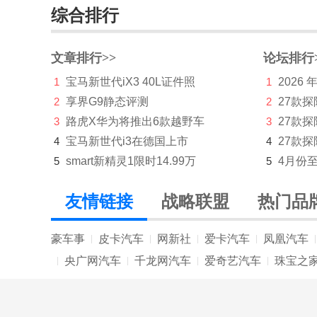
综合排行
K
凯迪拉克
文章排行>>
论坛排行
开瑞
1
宝马新世代iX3 40L证件照
1
2026
2
享界G9静态评测
2
27款
凯翼
3
路虎X华为将推出6款越野车
3
27款
L
4
宝马新世代i3在德国上市
4
27款探
兰博基尼
5
smart新精灵1限时14.99万
5
4月份
蓝电
友情链接
战略联盟
热门品
岚图
豪车事
皮卡汽车
网新社
爱卡汽车
凤凰汽车
|
|
|
|
|
劳斯莱斯
央广网汽车
千龙网汽车
爱奇艺汽车
珠宝之
|
|
|
|
乐道
雷丁