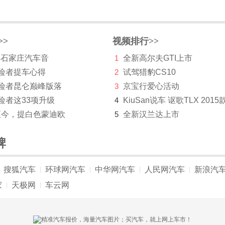
>>
视频排行>>
 年石家庄汽车音
1
全新高尔夫GTI上市
探险者提车心得
2
试驾猎豹CS10
探险者昆仑巅峰版落
3
京宝行爱心活动
险者这33项升级
4
KiuSan说车 讴歌TLX 2015
至今，提白色蒙迪欧
5
全新汉兰达上市
牌
搜狐汽车
环球网汽车
中华网汽车
人民网汽车
新浪汽
|
|
|
|
家
天极网
车云网
|
|