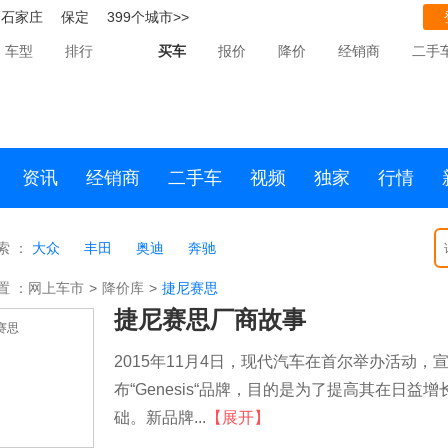
石家庄
保定
399个城市>>
车型
排行
买车
报价
降价
经销商
二手
资讯
经销商
二手车
视频
独家
行情
索 ：
大众
丰田
奥迪
奔驰
置 ：
网上车市
>
降价库
>
捷尼赛思
捷尼赛思厂商故事
2015年11月4日，现代汽车在首尔举办活动，宣
布“Genesis“品牌，目的是为了提高其在日
础。新品牌...
【展开】