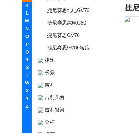
K
捷
捷尼赛思纯电GV70
L
M
捷尼赛思纯电G80
N
捷尼赛思GV70
O
P
捷尼赛思GV80轿跑
Q
R
捷途
S
极氪
T
W
吉利
X
吉利几何
Y
Z
吉利银河
金杯
极石