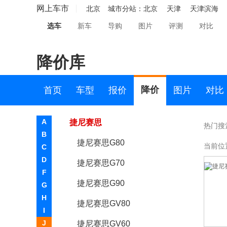
江铃
网上车市
北京
城市分站：
北京
天津
天津滨海
江铃集团新能源
选车
新车
导购
图片
评测
对比
江南汽车
降价库
捷豹
捷达
降价
首页
车型
报价
图片
对比
捷尼赛思
A
捷尼赛思
热门搜
B
捷尼赛思G80
当前位
C
D
捷尼赛思G70
F
捷尼赛思G90
G
H
捷尼赛思GV80
I
J
捷尼赛思GV60