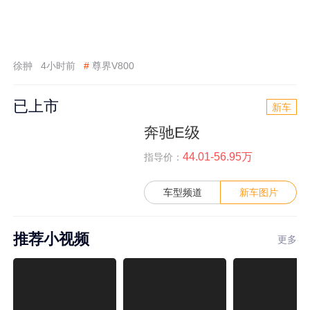
徐翀
4小时前
#
尊界V800
已上市
新车
奔驰E级
44.01-56.95万
指导价：
车型频道
新车图片
推荐小视频
更多