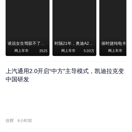
谁说女生驾驭不了大SUV？看我开问界M6驰骋坝上草原！
时隔21年，奥迪A2强势归来！
网上车市
网上车市
网上车市
3525
5.03万
1
上汽通用2.0开启“中方”主导模式，凯迪拉克变
中国研发
徐辉
4小时前