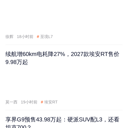
徐辉
18小时前
#
至境L7
续航增60km电耗降27%，2027款埃安RT售价
9.98万起
莫一西
19小时前
#
埃安RT
享界G9预售43.98万起：硬派SUV配L3，还看
坦克700？