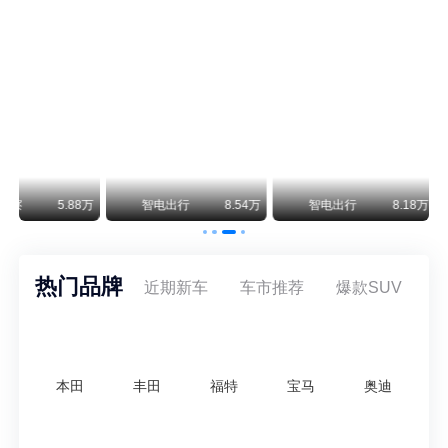
尊界V800 V680售价64.8-101.6万 1千万内最好的MPV
余承东刚刚把尊界V680和V800的正式售价亮出来了——64.8万起和76.6万起。对比预售时65-90万和80-120万的区间，起售价都往下调了一截，这个信号很明确：尊界想在百万级MPV市场尽快站稳脚跟。
通用CEO缺席签约 3年未踏足中国 释放反常信号
8月5日，上汽集团与通用汽车在上海完成上汽通用合资协议续约，合作周期一次性延长20年至2047年，这场关乎中美汽车标杆合资企业未来二十年走向的重磅签约仪式，备受全行业瞩目。
万
智电出行
8.54万
智电出行
8.18万
智电出行
热门品牌
近期新车
车市推荐
爆款SUV
本田
丰田
福特
宝马
奥迪