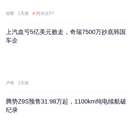
徐辉
1天前
#
阿尔法T7
上汽血亏5亿美元败走，奇瑞7500万抄底韩国
车企
卢奇
2天前
腾势Z9S预售31.98万起，1100km纯电续航破
纪录