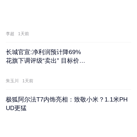
李超
1天前
长城官宣:净利润预计降69%
花旗下调评级“卖出” 目标价再
跌60%
朱玉川
1天前
极狐阿尔法T7内饰亮相：致敬小米？1.1米PH
UD更猛