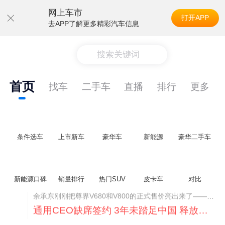
网上车市
打开APP
去APP了解更多精彩汽车信息
搜索关键词
首页
找车
二手车
直播
排行
更多
条件选车
上市新车
豪华车
新能源
豪华二手车
新能源口碑
销量排行
热门SUV
皮卡车
对比
通用CEO缺席签约 3年未踏足中国 释放反常信号
8月5日，上汽集团与通用汽车在上海完成上汽通用合资协议续约，合作周期一次性延长20年至2047年，这场关乎中美汽车标杆合资企业未来二十年走向的重磅签约仪式，备受全行业瞩目。