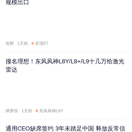
规模出口
徐辉
1天前
#
至境E7
撞名理想！东风风神L8Y/L8+/L9十几万给激光
雷达
师梦琼
1天前
#
东风风神L8Y
通用CEO缺席签约 3年未踏足中国 释放反常信