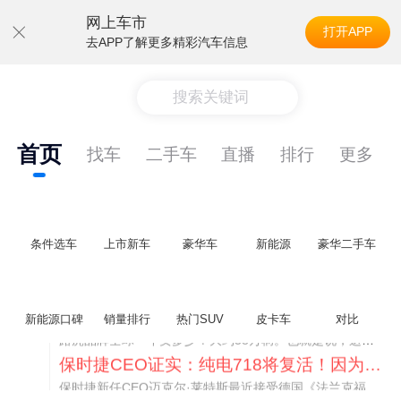
网上车市
打开APP
去APP了解更多精彩汽车信息
搜索关键词
首页
找车
二手车
直播
排行
更多
条件选车
上市新车
豪华车
新能源
豪华二手车
神行者目标年销30万辆，要把路虎销量翻倍
路虎品牌全球一年卖多少？大约38万辆。也就是说，这个刚复活的新能源品牌，目标是干到路虎全球销量的八成。如果真能跑到30万辆，两者加起来就是68万辆——比现在路虎单独的数字，翻了接近一倍！说“再造一个路虎”，真不夸张。
新能源口碑
销量排行
热门SUV
皮卡车
对比
保时捷CEO证实：纯电718将复活！因为奥迪需要
保时捷新任CEO迈克尔·莱特斯最近接受德国《法兰克福汇报》采访，直接给纯电718项目吃了颗定心丸。之前外界传得沸沸扬扬，说这个项目可能推迟甚至取消，现在CEO亲自出面澄清：“关于电动718，我们已经得出结论，将会打造这款车型，因为这是经济上的最佳解决方案，也会是一款非常出色的汽车。”
神行者目标年销30万辆，要把路虎销量翻倍