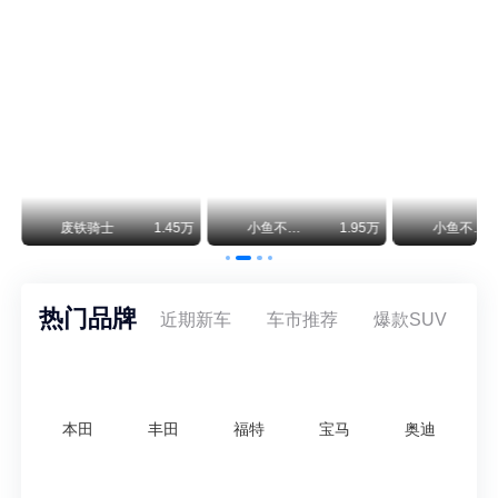
路虎品牌全球一年卖多少？大约38万辆。也就是说，这个刚复活的新能源品牌，目标是干到路虎全球销量的八成。如果真能跑到30万辆，两者加起来就是68万辆——比现在路虎单独的数字，翻了接近一倍！说“再造一个路虎”，真不夸张。
45万
小鱼不刹车
1.95万
小鱼不刹车
1.36万
小鱼不刹
热门品牌
近期新车
车市推荐
爆款SUV
本田
丰田
福特
宝马
奥迪