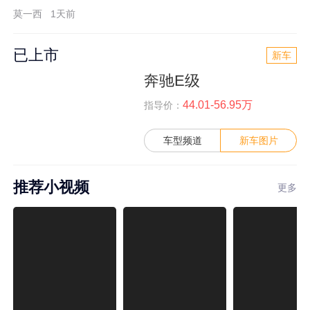
莫一西
1天前
已上市
新车
奔驰E级
44.01-56.95万
指导价：
车型频道
新车图片
推荐小视频
更多