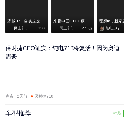
家越07，务实之选
来看中国CTCC顶级赛事艾瑞泽8 pro赛车如何脱颖而出
网上车市
网上车市
智电出行
2566
2.46万
保时捷CEO证实：纯电718将复活！因为奥迪
需要
卢奇
2天前
#
保时捷718
车型推荐
推荐