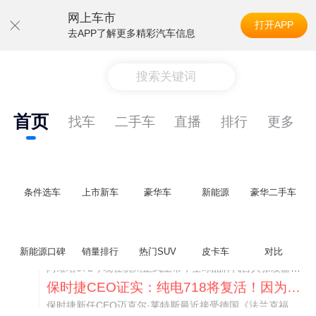
网上车市
打开APP
去APP了解更多精彩汽车信息
搜索关键词
首页
找车
二手车
直播
排行
更多
条件选车
上市新车
豪华车
新能源
豪华二手车
阿维塔07L限时权益价21.99万起，张凌赫成首位车主
阿维塔07L今晚在杭州正式上市，全球品牌代言人张凌赫现场提车，成为这台车的第一位主人。三个版本：Elite纯电版22.99万，Max+后驱纯电版24.99万，Ultra三电机四驱版27.99万。
新能源口碑
销量排行
热门SUV
皮卡车
对比
保时捷CEO证实：纯电718将复活！因为奥迪需要
保时捷新任CEO迈克尔·莱特斯最近接受德国《法兰克福汇报》采访，直接给纯电718项目吃了颗定心丸。之前外界传得沸沸扬扬，说这个项目可能推迟甚至取消，现在CEO亲自出面澄清：“关于电动718，我们已经得出结论，将会打造这款车型，因为这是经济上的最佳解决方案，也会是一款非常出色的汽车。”
阿维塔07L限时权益价21.99万起，张凌赫成首位车主