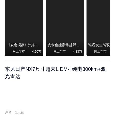
《安定洞察》汽车烧不烧油，和石油安全无关！
皮卡也能豪华越野！纵横F700上市，限时卖29.99万起
网上车市
网上车市
网上车市
4.20万
4.83万
东风日产NX7尺寸超宋L DM-i 纯电300km+激
光雷达
卢奇
1天前