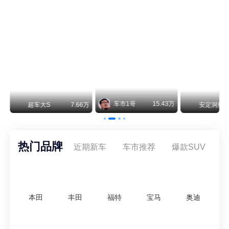
阿维塔07L今晚在杭州正式上市，全球品牌代言人张凌赫现场提车，成为这台车的第一位主人。三个版本：Elite纯电版22.99万，Max+后驱纯电版24.99万，Ultra三电机四驱版27.99万。
车市1哥
15.43万
7.66万
安定洞察
8.07万
热门品牌
近期新车
车市推荐
爆款SUV
本田
丰田
福特
宝马
奥迪