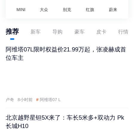
MINI
大众
别克
红旗
蔚来
推荐
新车
导购
豪车
皮卡
行情
阿维塔07L限时权益价21.99万起，张凌赫成首
位车主
卢奇
8小时前
#
阿维塔07 L
北京越野星钽5X来了：车长5米多+双动力 Pk
长城H10