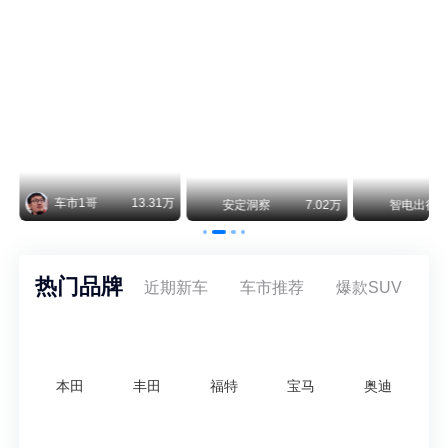
不要伤了余承东的心！不内卷价格的华为，弥足珍贵！
纵观鸿蒙智行一路走来的发展路径，很难得地走出了一条和当下车市截然不同的道路：不靠降价走量、不参与低端价格厮杀，始终以技术迭代、架构创新、智能化体验升级、整车品质突破作为核心驱动力，稳步实现产品价值向上、品牌价格带稳步攀升。
车市1哥
13.31万
万
安定洞察
7.02万
智电出行
热门品牌
近期新车
车市推荐
爆款SUV
本田
丰田
福特
宝马
奥迪