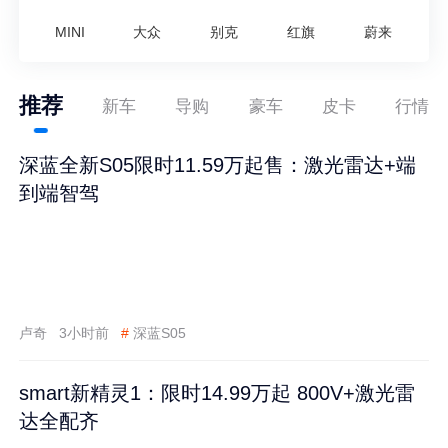
MINI
大众
别克
红旗
蔚来
推荐
新车
导购
豪车
皮卡
行情
深蓝全新S05限时11.59万起售：激光雷达+端
到端智驾
卢奇
3小时前
#
深蓝S05
smart新精灵1：限时14.99万起 800V+激光雷
达全配齐