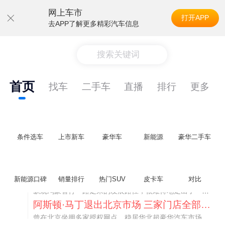
网上车市
打开APP
去APP了解更多精彩汽车信息
搜索关键词
首页
找车
二手车
直播
排行
更多
条件选车
上市新车
豪华车
新能源
豪华二手车
不要伤了余承东的心！不内卷价格的华为，弥足珍贵！
新能源口碑
销量排行
热门SUV
皮卡车
对比
纵观鸿蒙智行一路走来的发展路径，很难得地走出了一条和当下车市截然不同的道路：不靠降价走量、不参与低端价格厮杀，始终以技术迭代、架构创新、智能化体验升级、整车品质突破作为核心驱动力，稳步实现产品价值向上、品牌价格带稳步攀升。
阿斯顿·马丁退出北京市场 三家门店全部关闭
曾在北京坐拥多家授权网点、稳居华北超豪华汽车市场重要一席的阿斯顿·马丁，如今彻底走完了在北京新车零售的全部征程。