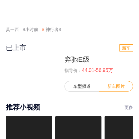
莫一西
9小时前
#
神行者8
已上市
新车
奔驰E级
44.01-56.95万
指导价：
车型频道
新车图片
推荐小视频
更多