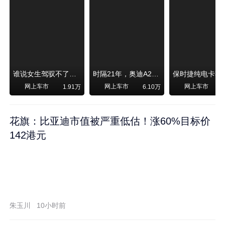
谁说女生驾驭不了大SUV？看我开问界M6驰骋坝上草原！
时隔21年，奥迪A2强势归来！
网上车市
网上车市
网上车市
1.91万
6.10万
1
花旗：比亚迪市值被严重低估！涨60%目标价
142港元
朱玉川
10小时前