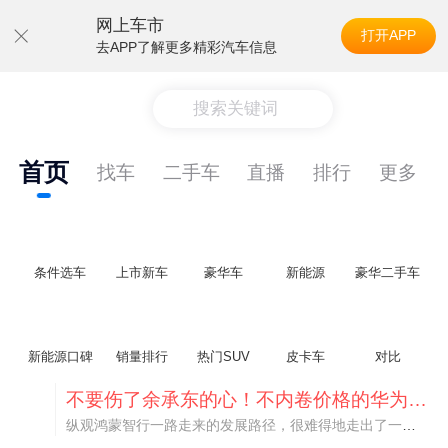
网上车市
打开APP
去APP了解更多精彩汽车信息
搜索关键词
首页
找车
二手车
直播
排行
更多
条件选车
上市新车
豪华车
新能源
豪华二手车
新能源口碑
销量排行
热门SUV
皮卡车
对比
不要伤了余承东的心！不内卷价格的华为，弥足珍贵！
纵观鸿蒙智行一路走来的发展路径，很难得地走出了一条和当下车市截然不同的道路：不靠降价走量、不参与低端价格厮杀，始终以技术迭代、架构创新、智能化体验升级、整车品质突破作为核心驱动力，稳步实现产品价值向上、品牌价格带稳步攀升。