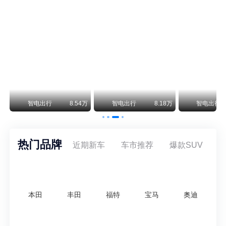
阿斯顿·马丁退出北京市场 三家门店全部关闭
曾在北京坐拥多家授权网点、稳居华北超豪华汽车市场重要一席的阿斯顿·马丁，如今彻底走完了在北京新车零售的全部征程。
不要伤了余承东的心！不内卷价格的华为，弥足珍贵！
纵观鸿蒙智行一路走来的发展路径，很难得地走出了一条和当下车市截然不同的道路：不靠降价走量、不参与低端价格厮杀，始终以技术迭代、架构创新、智能化体验升级、整车品质突破作为核心驱动力，稳步实现产品价值向上、品牌价格带稳步攀升。
万
智电出行
8.54万
智电出行
8.18万
智电出行
热门品牌
近期新车
车市推荐
爆款SUV
本田
丰田
福特
宝马
奥迪