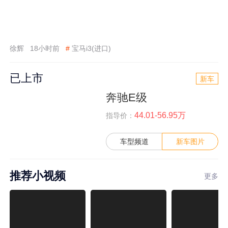
徐辉
18小时前
#
宝马i3(进口)
已上市
新车
奔驰E级
44.01-56.95万
指导价：
车型频道
新车图片
推荐小视频
更多