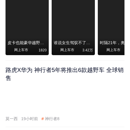
皮卡也能豪华越野！纵横F700上市，限时卖29.99万起
谁说女生驾驭不了大SUV？看我开问界M6驰骋坝上草原！
网上车市
网上车市
网上车市
1820
3.42万
路虎X华为 神行者5年将推出6款越野车 全球销
售
莫一西
19小时前
#
神行者8