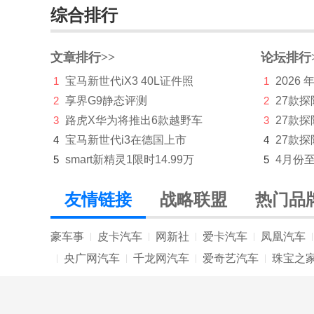
综合排行
荣威M7 DMH
瑞驰汽车
文章排行>>
论坛排行
瑞风汽车
1
宝马新世代iX3 40L证件照
1
2026
2
享界G9静态评测
2
27款
睿蓝汽车
3
路虎X华为将推出6款越野车
3
27款
S
4
宝马新世代i3在德国上市
4
27款探
沙龙汽车
5
smart新精灵1限时14.99万
5
4月份
尚界
友情链接
战略联盟
热门品
上汽大通MAXUS
豪车事
皮卡汽车
网新社
爱卡汽车
凤凰汽车
|
|
|
|
|
深蓝
央广网汽车
千龙网汽车
爱奇艺汽车
珠宝之
|
|
|
|
神行者
神州