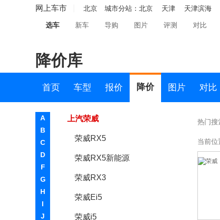
奇瑞新能源
网上车市
北京
城市分站：
北京
天津
天津滨海
起亚
选车
新车
导购
图片
评测
对比
R
降价库
RAM
日产
降价
首页
车型
报价
图片
对比
荣威
A
上汽荣威
热门搜
B
荣威RX5
当前位
C
D
荣威RX5新能源
F
荣威RX3
G
H
荣威Ei5
I
J
荣威i5