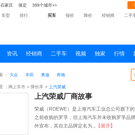
石家庄
保定
399个城市>>
车型
排行
买车
报价
降价
经销商
二手
资讯
经销商
二手车
视频
独家
行情
索 ：
大众
丰田
奥迪
奔驰
置 ：
网上车市
>
降价库
>
上汽荣威
上汽荣威厂商故事
荣威（ROEWE）是上海汽车工业总公司旗下
之前收购的罗孚，但上海汽车并未收购罗孚品牌。
外宣布，其自主品牌定名为...
【展开】