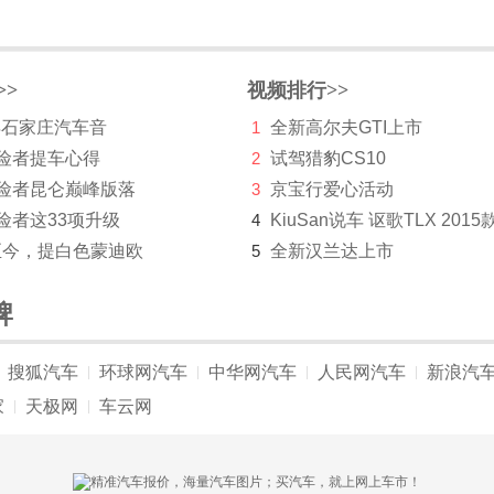
>>
视频排行>>
 年石家庄汽车音
1
全新高尔夫GTI上市
探险者提车心得
2
试驾猎豹CS10
探险者昆仑巅峰版落
3
京宝行爱心活动
险者这33项升级
4
KiuSan说车 讴歌TLX 2015
至今，提白色蒙迪欧
5
全新汉兰达上市
牌
搜狐汽车
环球网汽车
中华网汽车
人民网汽车
新浪汽
|
|
|
|
家
天极网
车云网
|
|