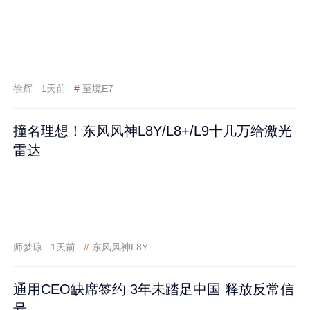
徐辉
1天前
#
至境E7
撞名理想！东风风神L8Y/L8+/L9十几万给激光
雷达
师梦琼
1天前
#
东风风神L8Y
通用CEO缺席签约 3年未踏足中国 释放反常信
号