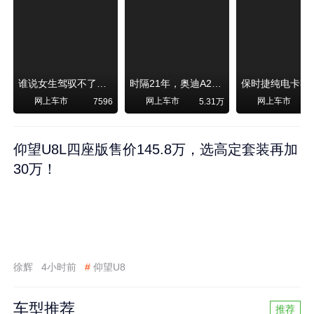
谁说女生驾驭不了大SUV？看我开问界M6驰骋坝上草原！
时隔21年，奥迪A2强势归来！
网上车市
网上车市
网上车市
7596
5.31万
1
仰望U8L四座版售价145.8万，选高定套装再加
30万！
徐辉
4小时前
#
仰望U8
车型推荐
推荐