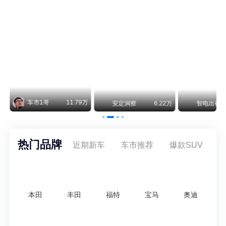
尊界V800 V680售价64.8-101.6万 1千万内最好的MPV
余承东刚刚把尊界V680和V800的正式售价亮出来了——64.8万起和76.6万起。对比预售时65-90万和80-120万的区间，起售价都往下调了一截，这个信号很明确：尊界想在百万级MPV市场尽快站稳脚跟。
通用CEO缺席签约 3年未踏足中国 释放反常信号
8月5日，上汽集团与通用汽车在上海完成上汽通用合资协议续约，合作周期一次性延长20年至2047年，这场关乎中美汽车标杆合资企业未来二十年走向的重磅签约仪式，备受全行业瞩目。
22万
智电出行
8.54万
智电出行
8.18万
智电出行
热门品牌
近期新车
车市推荐
爆款SUV
本田
丰田
福特
宝马
奥迪