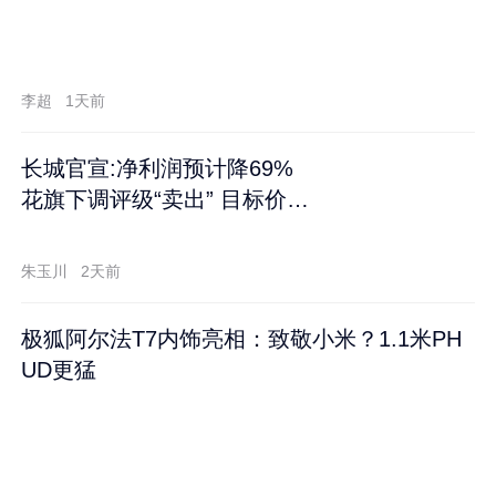
李超
1天前
长城官宣:净利润预计降69%
花旗下调评级“卖出” 目标价再
跌60%
朱玉川
2天前
极狐阿尔法T7内饰亮相：致敬小米？1.1米PH
UD更猛