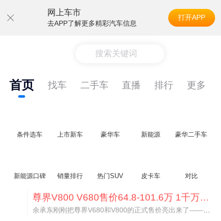
网上车市
打开APP
去APP了解更多精彩汽车信息
搜索关键词
首页
找车
二手车
直播
排行
更多
条件选车
上市新车
豪华车
新能源
豪华二手车
新能源口碑
销量排行
热门SUV
皮卡车
对比
通用CEO缺席签约 3年未踏足中国 释放反常信号
8月5日，上汽集团与通用汽车在上海完成上汽通用合资协议续约，合作周期一次性延长20年至2047年，这场关乎中美汽车标杆合资企业未来二十年走向的重磅签约仪式，备受全行业瞩目。